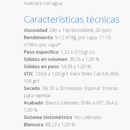
realizará con agua.
Características técnicas
Viscosidad
: 240 ± 10p (brookfield, 20 rpm)
Rendimiento
: 9-12 m²/kg. por capa. 11-16
m²/litro por capa*.
Peso específico
: 1,32 ± 0,10 gr./cc.
Sólidos en volumen
: 39,76 ± 1,00 %
Sólidos en peso
: 54,39 ± 1,00 %
VOC
: 23,64 ± 1,00 gr/l. Valor límite Cat A/b (BA):
100 gr/l.
Secado
: De 20 a 30 minutos. Esperar 3 horas
para repintar.
Acabado
: Blanco satinado. Brillo a 60º: 26,4 ±
1,00 %
Sistema tintométrico
: No calibrado
Blancura
: 88,23 ± 1,00 %