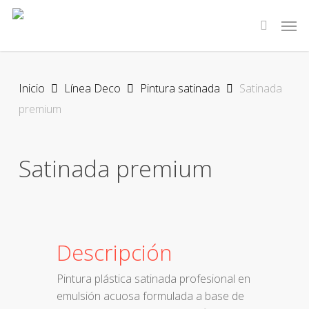
Skip
Men
to
search
main
content
Inicio
Línea Deco
Pintura satinada
Satinada
premium
Satinada premium
Descripción
Pintura plástica satinada profesional en
emulsión acuosa formulada a base de