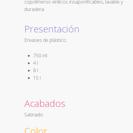
copolímeros vinílicos insaponificables, lavable y
duradera.
Presentación
Envases de plástico:
750 ml
4 l
8 l
15 l
Acabados
Satinado
Color