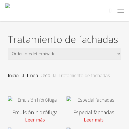
Skip
Men
to
search
main
content
Tratamiento de fachadas
Inicio
Línea Deco
Tratamiento de fachadas
Emulsión hidrófuga
Especial fachadas
Leer más
Leer más