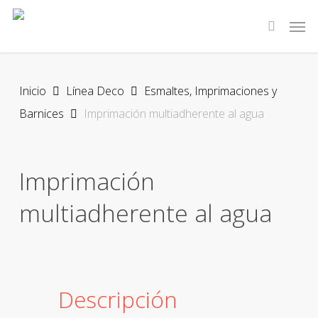
Skip
Men
to
search
main
content
Inicio
Línea Deco
Esmaltes, Imprimaciones y
Barnices
Imprimación multiadherente al agua
Imprimación
multiadherente al agua
Descripción