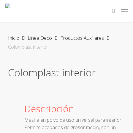
Skip
Men
to
search
main
content
Inicio
Línea Deco
Productos Auxiliares
Colomplast interior
Colomplast interior
Descripción
Masilla en polvo de uso universal para interior.
Permite acabados de grosor medio, con un